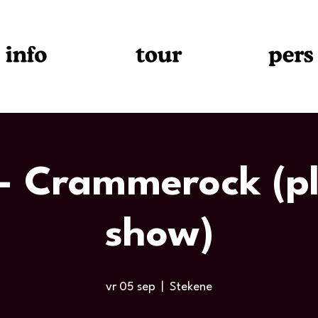
- Crammerock (p
show)
vr 05 sep
  |  
Stekene