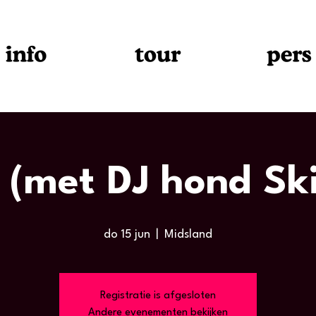
 (met DJ hond Sk
do 15 jun
  |  
Midsland
Registratie is afgesloten
Andere evenementen bekijken