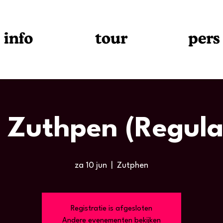
- Zuthpen (Regula
za 10 jun
  |  
Zutphen
Registratie is afgesloten
Andere evenementen bekijken